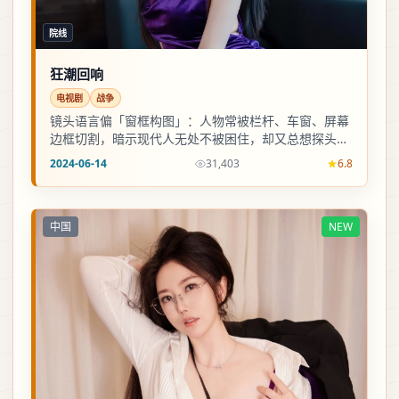
院线
狂潮回响
电视剧
战争
镜头语言偏「窗框构图」：人物常被栏杆、车窗、屏幕
边框切割，暗示现代人无处不被困住，却又总想探头看
一眼外面。
2024-06-14
31,403
6.8
中国
NEW