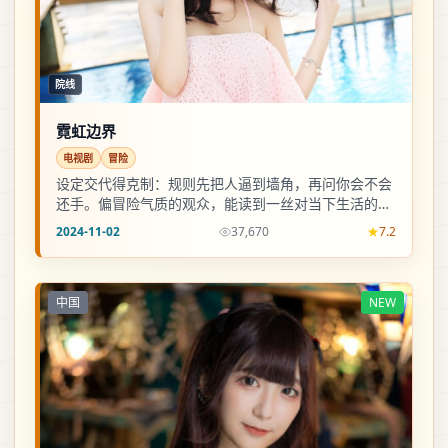
院线
霓虹边界
电视剧
冒险
设定交代得克制：规则先把人逼到墙角，再问你会不会
还手。偏冒险气质的观众，能读到一丝对当下生活的隐
喻。
2024-11-02
37,670
7.2
中国
NEW