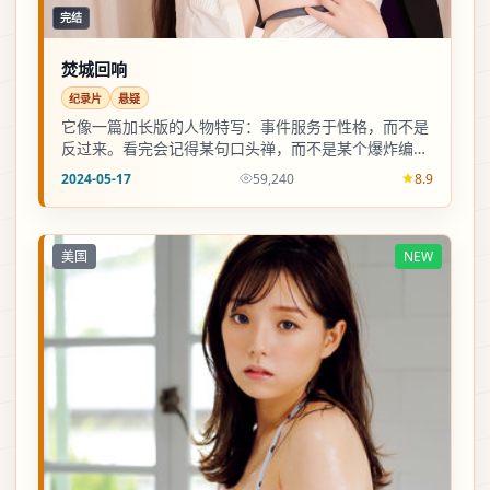
完结
焚城回响
纪录片
悬疑
它像一篇加长版的人物特写：事件服务于性格，而不是
反过来。看完会记得某句口头禅，而不是某个爆炸编
号。
2024-05-17
59,240
8.9
美国
NEW