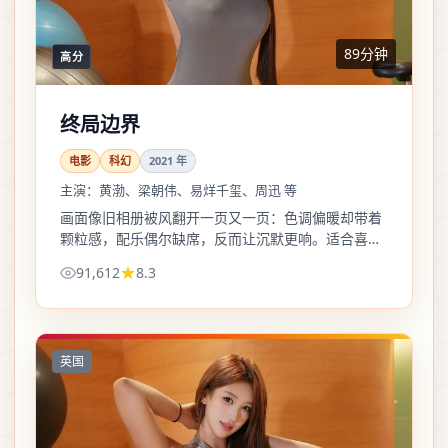
89分钟
高分
终局边界
电影
科幻
2021
年
主演：
黄渤、梁朝伟、易烊千玺、周迅 等
画面像旧相册被风翻开一页又一页：色调偏暖却带着
颗粒感，配乐偶尔缺席，反而让沉默更响。适合喜欢
细品镜头语言的观众。
91,612
8.3
英国