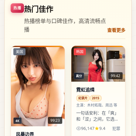
热门佳作
热播
热播榜单与口碑佳作，高清流畅点
播
查看更多
美国
韩国
99:42
高分
霓虹追缉
纪录片
2015
主演：
木村拓哉、周迅 等
一句话安利：在「爽」
和「涩」之间，它选了
99:23
4K
后者——爽点有，但更
96,147
9.4
犯罪
多是吞咽之后的回味。
风暴边界