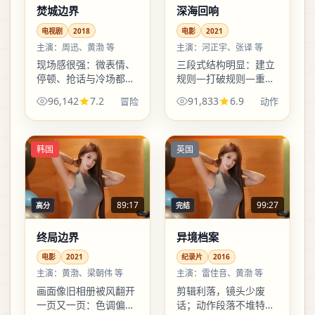
焚城边界
深海回响
电视剧
2018
电影
2021
主演：
周迅、黄渤 等
主演：
河正宇、张译 等
现场感很强：微表情、
三段式结构明显：建立
停顿、抢话与冷场都被
规则—打破规则—重写
镜头兜住，比硬凹桥段
规则。喜欢清晰叙事弧
96,142
7.2
91,833
6.9
冒险
动作
更像真实发生的电视
线的观众，会对这部电
剧。适合下饭，也适合
影很友好。
二倍速后回头找细节。
韩国
英国
89:17
99:27
高分
完结
终局边界
异境档案
电影
2021
纪录片
2016
主演：
黄渤、梁朝伟 等
主演：
雷佳音、黄渤 等
画面像旧相册被风翻开
剪辑利落，镜头少废
一页又一页：色调偏暖
话；动作段落不堆特