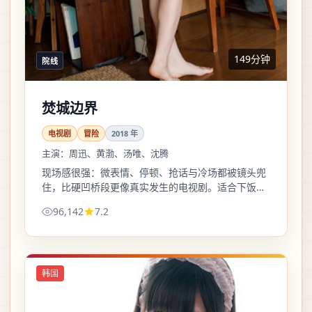
149分钟
院线
焚城边界
电视剧
冒险
2018
年
主演：
周迅、黄渤、汤唯、沈腾
现场感很强：微表情、停顿、抢话与冷场都被镜头兜
住，比硬凹桥段更像真实发生的电视剧。适合下饭，
也适合二倍速后回头找细节。
96,142
7.2
韩国