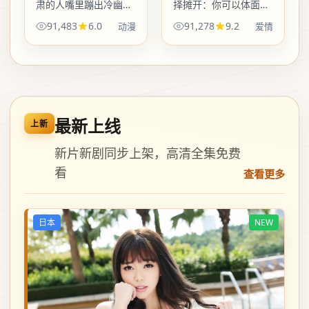
肃的人嘴里蹦出冷幽
择摊开：你可以体面地
默，最随意的一次决定
输，也可以狼狈地赢。
91,483
6.0
91,278
9.2
动漫
爱情
拖出长尾后果；动漫类
综艺外壳下，是对「代
型底下笑点尽量不油，
价」这个词最朴素的注
底色仍温柔。
脚。
最新上线
上新
新片新剧同步上架，高清全集免费
看
查看更多
日本
NEW