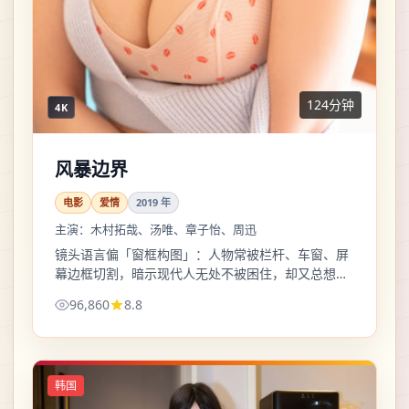
124分钟
4K
风暴边界
电影
爱情
2019
年
主演：
木村拓哉、汤唯、章子怡、周迅
镜头语言偏「窗框构图」：人物常被栏杆、车窗、屏
幕边框切割，暗示现代人无处不被困住，却又总想探
头看一眼外面。
96,860
8.8
韩国