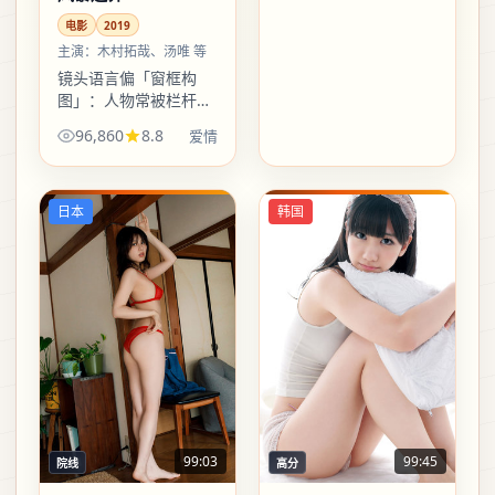
电影
2019
主演：
木村拓哉、汤唯 等
镜头语言偏「窗框构
图」：人物常被栏杆、
车窗、屏幕边框切割，
96,860
8.8
爱情
暗示现代人无处不被困
住，却又总想探头看一
眼外面。
日本
韩国
99:03
99:45
院线
高分