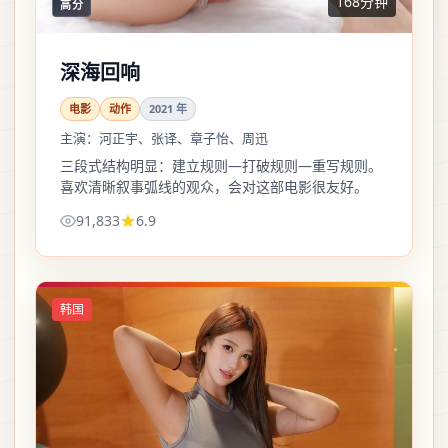
168分钟
高分
深海回响
电影
动作
2021
年
主演：
河正宇、张译、章子怡、周迅
三段式结构明显：建立规则—打破规则—重写规则。
喜欢清晰叙事弧线的观众，会对这部电影很友好。
91,833
6.9
韩国