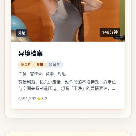
148分钟
完结
异境档案
纪录片
爱情
2016
年
主演：
雷佳音、黄渤、周迅
剪辑利落，镜头少废话；动作段落不堆特效，靠走位
与空间关系制造压迫。想看「干净」的爱情表达，这
部值得点开。
91,592
8.2