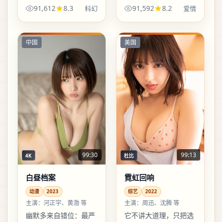
却带着颗粒感，配乐偶
效，靠走位与空间关系
91,612
8.3
91,592
8.2
科幻
爱情
尔缺席，反而让沉默更
制造压迫。想看「干
响。适合喜欢细品镜头
净」的爱情表达，这部
语言的观众。
值得点开。
中国
美国
99:30
99:13
4K
杜比
白昼档案
霓虹回响
动漫
2023
综艺
2022
主演：
河正宇、黄渤 等
主演：
周迅、沈腾 等
幽默多来自错位：最严
它不讲大道理，只把选