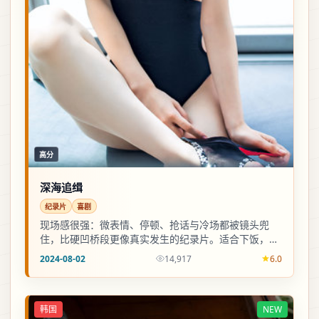
高分
深海追缉
纪录片
喜剧
现场感很强：微表情、停顿、抢话与冷场都被镜头兜
住，比硬凹桥段更像真实发生的纪录片。适合下饭，也
适合二倍速后回头找细节。
2024-08-02
14,917
6.0
韩国
NEW