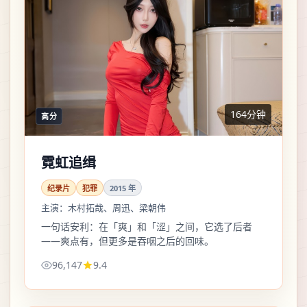
164分钟
高分
霓虹追缉
纪录片
犯罪
2015
年
主演：
木村拓哉、周迅、梁朝伟
一句话安利：在「爽」和「涩」之间，它选了后者
——爽点有，但更多是吞咽之后的回味。
96,147
9.4