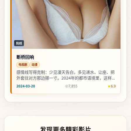
院线
断桥回响
电视剧
动漫
感情线写得克制：少见漫天告白，多见递水、让座、把
外套往对方那边挪一寸。2024年的都市语境里，这样的
分寸更可信。
2024-03-20
7,855
6.9
发现更多精彩影片