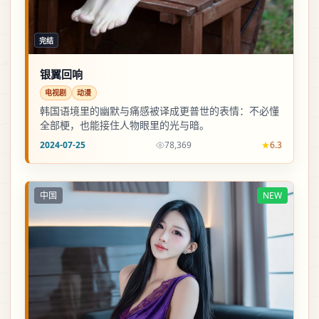
完结
银翼回响
电视剧
动漫
韩国语境里的幽默与痛感被译成更普世的表情：不必懂
全部梗，也能接住人物眼里的光与暗。
2024-07-25
78,369
6.3
中国
NEW